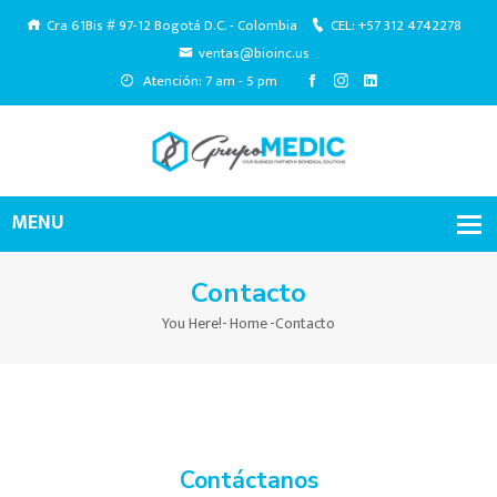
Cra 61Bis # 97-12 Bogotá D.C. - Colombia
CEL: +57 312 4742278
ventas@bioinc.us
Atención: 7 am - 5 pm
Contacto
You Here!-
Home
-
Contacto
Contáctanos