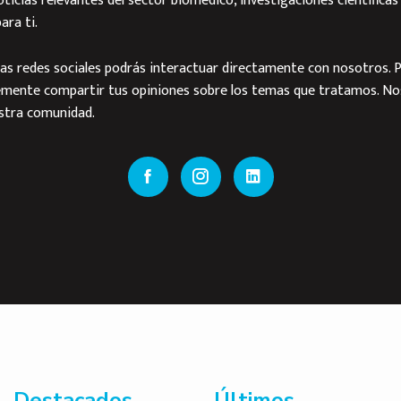
cias relevantes del sector biomédico, investigaciones científicas
ara ti.
as redes sociales podrás interactuar directamente con nosotros. P
emente compartir tus opiniones sobre los temas que tratamos. No
estra comunidad.
Destacados
Últimos