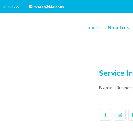
7 312 4742278
ventas@bioinc.us
Inicio
Nosotros
Service I
Name:
Business