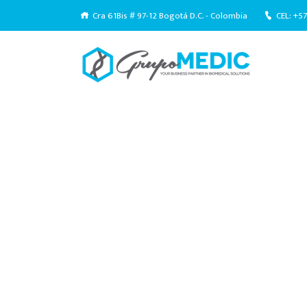
Cra 61Bis # 97-12 Bogotá D.C. - Colombia
CEL: +5