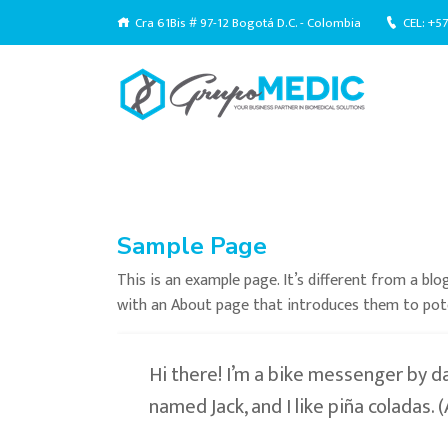
Cra 61Bis # 97-12 Bogotá D.C. - Colombia
CEL: +5
Sample Page
This is an example page. It’s different from a blo
with an About page that introduces them to potent
Hi there! I’m a bike messenger by day
named Jack, and I like piña coladas. (