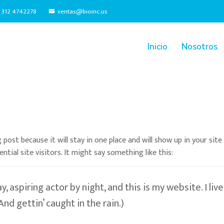
7 312 4742278
ventas@bioinc.us
Inicio
Nosotros
g post because it will stay in one place and will show up in your si
ial site visitors. It might say something like this:
, aspiring actor by night, and this is my website. I liv
And gettin’ caught in the rain.)