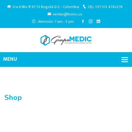
Cra 61Bis # 97-12 Bogotá D.C. - Colombia
CEL: +57 312 4742278
ventas@bioinc.us
Atención: 7 am - 5 pm
Shop