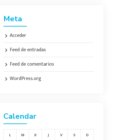
Meta
Acceder
Feed de entradas
Feed de comentarios
WordPress.org
Calendar
L
M
X
J
V
S
D