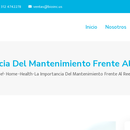
7 312 4742278
ventas@bioinc.us
Inicio
Nosotros
cia Del Mantenimiento Frente A
e!-
Home
-
Health
-
La Importancia Del Mantenimiento Frente Al Re