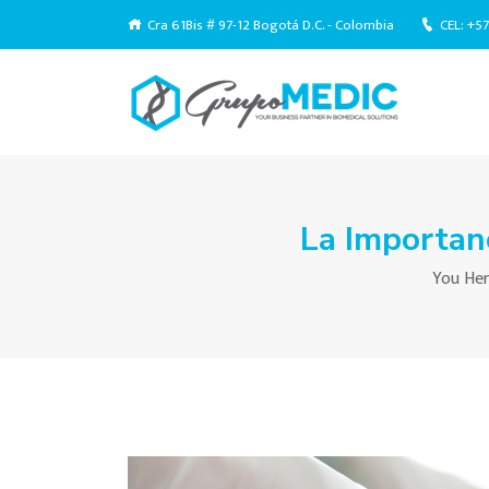
Cra 61Bis # 97-12 Bogotá D.C. - Colombia
CEL: +5
La Importan
You Her